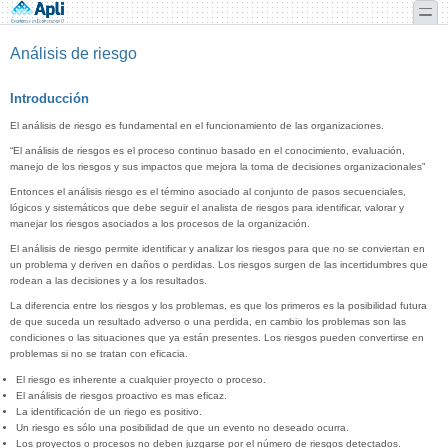
Pasar al contenido principal
Skip to search
toggle
Análisis de riesgo
Introducción
El análisis de riesgo es fundamental en el funcionamiento de las organizaciones.
“El análisis de riesgos es el proceso continuo basado en el conocimiento, evaluación,
manejo de los riesgos y sus impactos que mejora la toma de decisiones organizacionales”
Entonces el análisis riesgo es el término asociado al conjunto de pasos secuenciales,
lógicos y sistemáticos que debe seguir el analista de riesgos para identificar, valorar y
manejar los riesgos asociados a los procesos de la organización.
El análisis de riesgo permite identificar y analizar los riesgos para que no se conviertan en
un problema y deriven en daños o perdidas. Los riesgos surgen de las incertidumbres que
rodean a las decisiones y a los resultados.
La diferencia entre los riesgos y los problemas, es que los primeros es la posibilidad futura
de que suceda un resultado adverso o una perdida, en cambio los problemas son las
condiciones o las situaciones que ya están presentes. Los riesgos pueden convertirse en
problemas si no se tratan con eficacia.
El riesgo es inherente a cualquier proyecto o proceso.
El análisis de riesgos proactivo es mas eficaz.
La identificación de un riego es positivo.
Un riesgo es sólo una posibilidad de que un evento no deseado ocurra.
Los proyectos o procesos no deben juzgarse por el número de riesgos detectados.