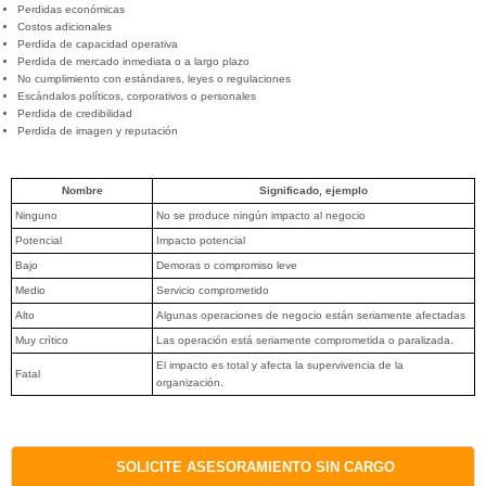
Perdidas económicas
Costos adicionales
Perdida de capacidad operativa
Perdida de mercado inmediata o a largo plazo
No cumplimiento con estándares, leyes o regulaciones
Escándalos políticos, corporativos o personales
Perdida de credibilidad
Perdida de imagen y reputación
Nombre
Significado, ejemplo
Ninguno
No se produce ningún impacto al negocio
Potencial
Impacto potencial
Bajo
Demoras o compromiso leve
Medio
Servicio comprometido
Alto
Algunas operaciones de negocio están seriamente afectadas
Muy crítico
Las operación está seriamente comprometida o paralizada.
El impacto es total y afecta la supervivencia de la
Fatal
organización.
SOLICITE ASESORAMIENTO SIN CARGO